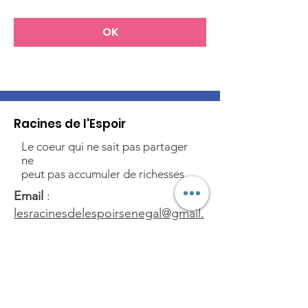
OK
Racines de l'Espoir
Le coeur qui ne sait pas partager
ne
peut pas accumuler de richesses.
Email
:
lesracinesdelespoirsenegal@gmail.
com
Tel
:
(00 221) 77 313 00 33 - 77
488
16 31 - 77 818 81 15