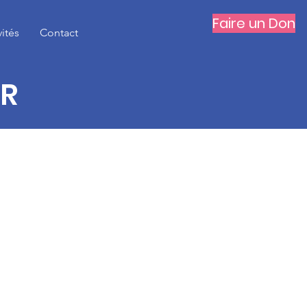
Faire un Don
vités
Contact
IR