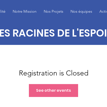
lité
Notre Mission
Nos Projets
Nos équipes
Acti
ES RACINES DE L'ESPO
Registration is Closed
See other events