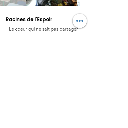
Racines de l'Espoir
Le coeur qui ne sait pas partager
ne
peut pas accumuler de richesses.
Email
:
lesracinesdelespoirsenegal@gmail.
com
Tel
:
(00 221) 77 313 00 33 - 77
488
16 31 - 77 818 81 15
Compte :SN012
01284 036191394101
-
CBAOSNDA
.