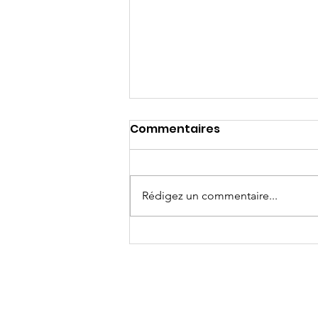
Commentaires
Rédigez un commentaire...
La Maison de l'Espoir a vu
le jour,