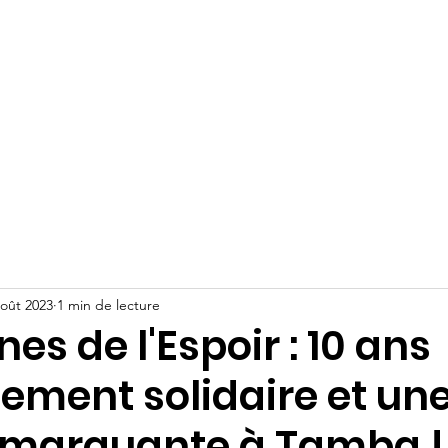
lité
Notre Mission
Nos Projets
Nos équipes
Acti
ES RACINES DE L'ESPO
août 2023
1 min de lecture
nes de l'Espoir : 10 ans
ement solidaire et un
 marquante à Tamba !