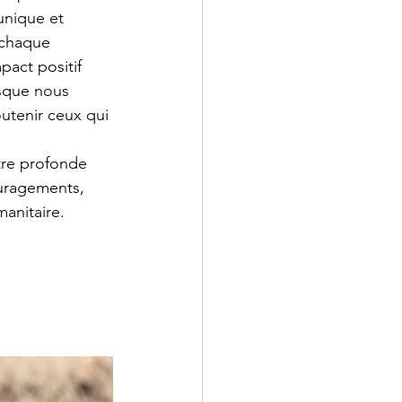
unique et 
 chaque 
pact positif 
sque nous 
utenir ceux qui 
re profonde 
uragements, 
anitaire.