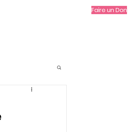
Faire un Don
vités
Contact
IR
e