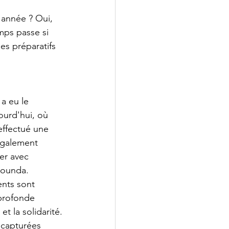
 année ? Oui, 
mps passe si 
es préparatifs 
 a eu le 
ourd'hui, où 
ffectué une 
également 
er avec 
counda. 
nts sont 
profonde 
t la solidarité.
capturées 