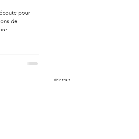
'écoute pour 
yons de 
ore.
Voir tout