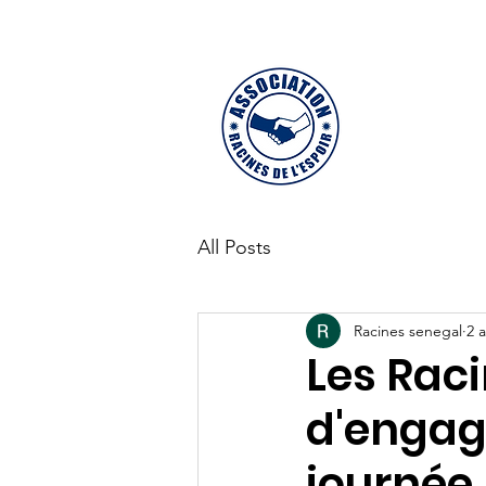
Accueil
Actua
L
All Posts
Racines senegal
2 
Les Raci
d'engag
journée