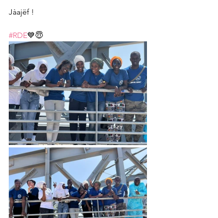
Jàajëf !
#RDE
💙😇