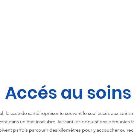
lité
Notre Mission
Nos Projets
Nos équipes
Acti
ES RACINES DE L'ESPO
Accés au soin
al, la case de santé représente souvent le seul accès aux soin
vent dans un état insalubre, laissant les populations démunies f
vent parfois parcourir des kilomètres pour y accoucher ou rec