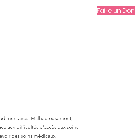
Faire un Don
vités
Contact
IR
s
s rudimentaires. Malheureusement,
ace aux difficultés d'accès aux soins
evoir des soins médicaux