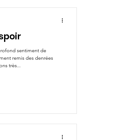
spoir
profond sentiment de
mment remis des denrées
ns très...