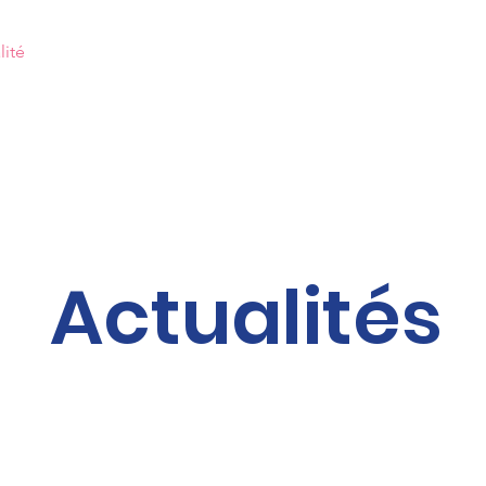
lité
Notre Mission
Nos Projets
Nos équipes
Acti
ES RACINES DE L'ESPO
Actualités