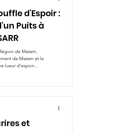
ffle d'Espoir :
'un Puits à
SARR
a Région de Matam,
ement de Matam et la
lueur d'espoir...
ires et