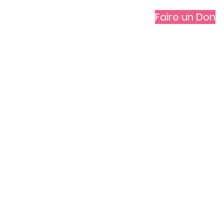
Faire un Don
vités
Contact
IR