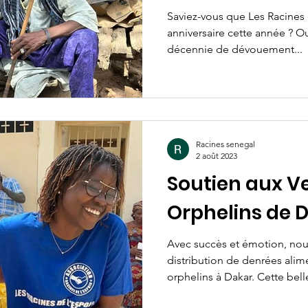
Tamba !
Saviez-vous que Les Racines 
anniversaire cette année ? Ou
décennie de dévouement...
Racines senegal
2 août 2023
Soutien aux V
Orphelins de 
Avec succès et émotion, nou
distribution de denrées alim
orphelins à Dakar. Cette belle