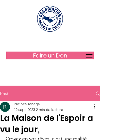
LES RACINES DE L'ESPOIR
Faire un Don
Post
Racines senegal
12 sept. 2023
2 min de lecture
La Maison de l'Espoir a
vu le jour,
Croyez en vos rêves, c'est une réalité 