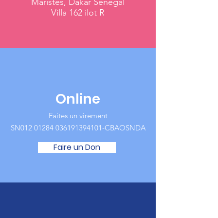
Maristes, Dakar Senegal
Villa 162 ilot R
Online
Faites un virement
SN012
01284 036191394101
-CBAOSNDA
Faire un Don