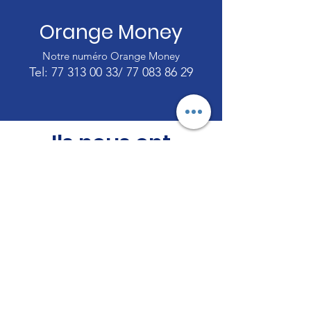
Orange Money
Notre numéro Orange Money
Tel:
77 313 00 33
/
77 083 86 29
Ils nous ont
soutenu
Racines de l'Espoir
Le coeur qui ne sait pas partager
ne
peut pas accumuler de richesses.