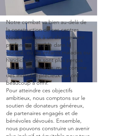
Notre combat va bien au-delà de
la construction de ces centres.
Nous aspirons à un changement
profond et durable dans la
société, où les enfants malades ou
handicapés ne sont plus perçus
comme une charge, mais comme
des individus précieux qui ont
beaucoup à offrir.
Pour atteindre ces objectifs
ambitieux, nous comptons sur le
soutien de donateurs généreux,
de partenaires engagés et de
bénévoles dévoués. Ensemble,
nous pouvons construire un avenir