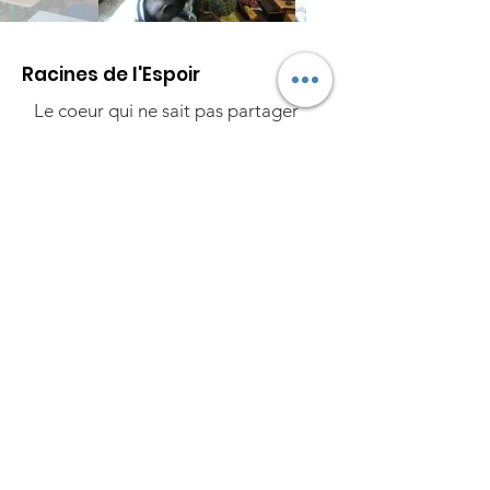
Racines de l'Espoir
Le coeur qui ne sait pas partager
ne
peut pas accumuler de richesses.
Email
:
lesracinesdelespoirsenegal@gmail.
com
Tel
:
(00 221) 77 313 00 33 - 77
488
16 31 - 77 818 81 15
Compte :SN012
01284 036191394101
-
CBAOSNDA
.