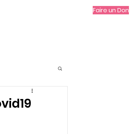
Faire un Don
vités
Contact
IR
ovid19