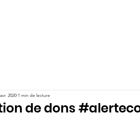
lité
Notre Mission
Nos Projets
Nos équipes
Acti
ES RACINES DE L'ESPO
avr. 2020
1 min de lecture
tion de dons #alertec