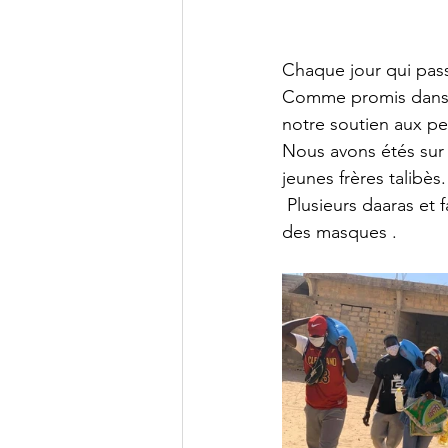
Chaque jour qui pas
Comme promis dans l
notre soutien aux p
Nous avons étés sur 
jeunes frères talibès.
 Plusieurs daaras et familles ont reçu des denrées alimentaires, des produits d’hygiènes et 
des masques . 