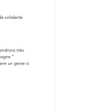
 solidarité 
endrons très 
pagne “ 
ire un geste si 